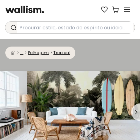
Procurar estilo, estado de espírito ou ideia...
>
...
>
Folhagem
>
Tropical