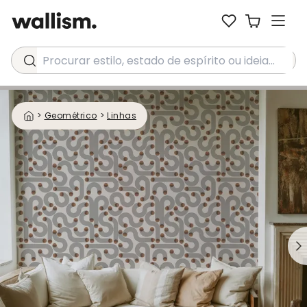
Procurar estilo, estado de espírito ou ideia...
>
Geométrico
>
Linhas