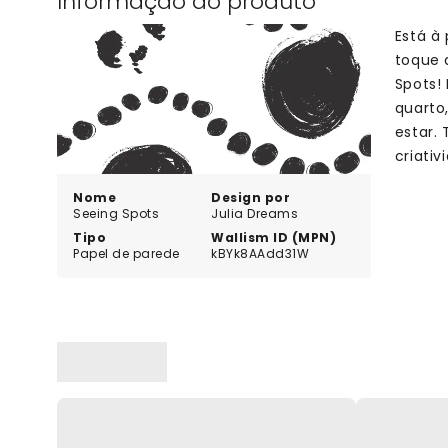
Informação do produto
Está à
toque 
Spots!
quarto,
estar.
criati
Nome
Design por
Seeing Spots
Julia Dreams
Tipo
Wallism ID (MPN)
Papel de parede
kBYk8AAdd31W