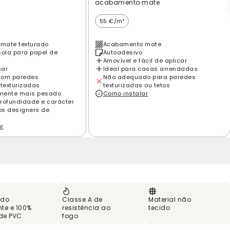
acabamento mate
55 €/m²
mate texturado
Acabamento mate
cola para papel de
Autoadesivo
Amovível e fácil de aplicar
car
Ideal para casas arrendadas
com paredes
Não adequado para paredes
 texturizadas
texturizadas ou tetos
amente mais pesado
Como instalar
rofundidade e carácter
los designers de
ar
 do
Classe A de
Material não
te e 100%
resistência ao
tecido
 de PVC
fogo