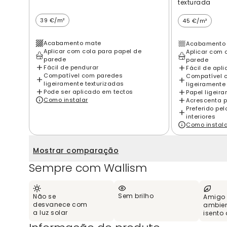
texturada
39 €/m²
45 €/m²
Acabamento mate
Acabamento 
Aplicar com cola para papel de
Aplicar com 
parede
parede
Fácil de pendurar
Fácil de apli
Compatível com paredes
Compatível 
ligeiramente texturizadas
ligeiramente
Pode ser aplicado em tectos
Papel ligeir
Como instalar
Acrescenta p
Preferido pe
interiores
Como instal
Mostrar comparação
Sempre com Wallism
Sem brilho
Não se
Amigo
desvanece com
ambien
a luz solar
isento