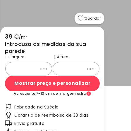
Guardar
39 €
/
m²
Introduza as medidas da sua
parede
Largura
Altura
cm
cm
Mostrar preço e personalizar
Acrescente 7-10 cm de margem extra
Fabricado na Suécia
Garantia de reembolso de 30 dias
Envio gratuito