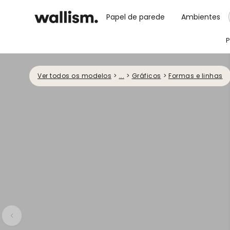
Papel de parede
Ambientes
P
Ver todos os modelos
>
...
>
Gráficos
>
Formas e linhas