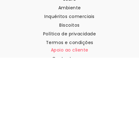
Ambiente
Inquéritos comerciais
Biscoitos
Política de privacidade
Termos e condições
Apoio ao cliente
Contactar-nos
Devoluções e reembolsos
Expedição
Como medir a sua parede
Como pendurar papel de
parede
Como instalar a Autoadesiva
FAQ
Artigos sobre papel de parede