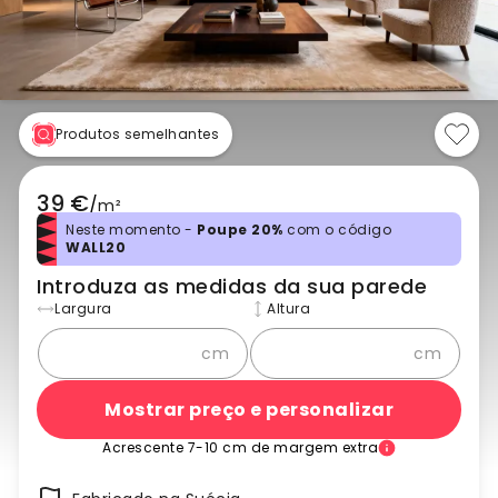
Produtos semelhantes
39 €
/
m²
Neste momento -
Poupe 20%
com o código
WALL20
Introduza as medidas da sua parede
Largura
Altura
cm
cm
Mostrar preço e personalizar
Acrescente 7-10 cm de margem extra