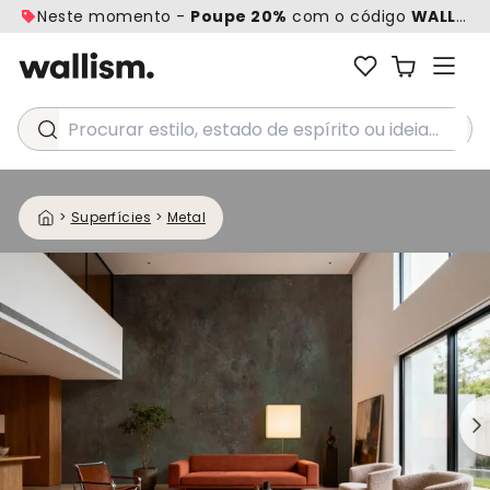
Neste momento -
Poupe 20%
com o código
WALL20
Procurar estilo, estado de espírito ou ideia...
>
Superfícies
>
Metal