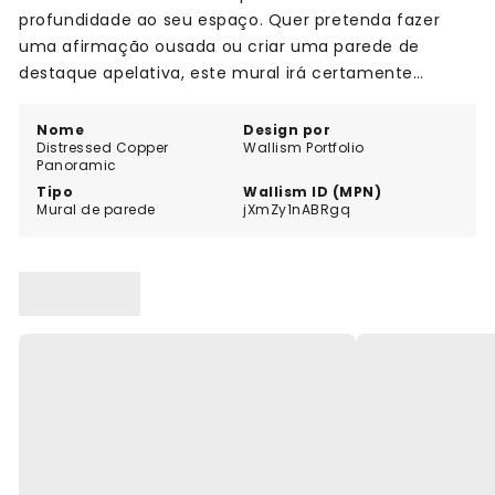
profundidade ao seu espaço. Quer pretenda fazer
uma afirmação ousada ou criar uma parede de
destaque apelativa, este mural irá certamente
cativar qualquer pessoa que entre na divisão. Eleve o
seu jogo de design de interiores com o mural
Nome
Design por
Distressed Copper
Wallism Portfolio
Distressed Copper Panoramic e deixe a sua
Panoramic
criatividade brilhar.
Tipo
Wallism ID (MPN)
Mural de parede
jXmZy1nABRgq