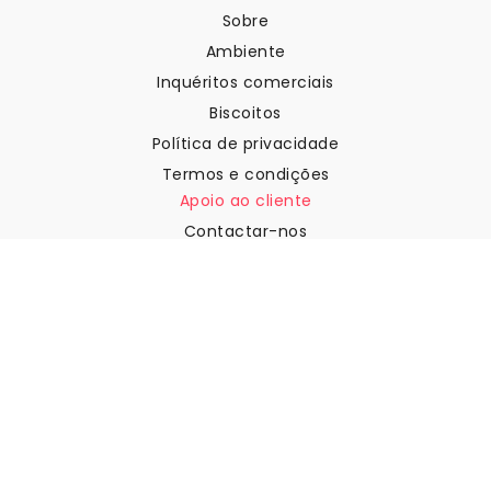
Sobre
Ambiente
Inquéritos comerciais
Biscoitos
Política de privacidade
Termos e condições
Apoio ao cliente
Contactar-nos
Devoluções e reembolsos
Expedição
Como medir a sua parede
Como pendurar papel de
parede
Como instalar a Autoadesiva
FAQ
Artigos sobre papel de parede