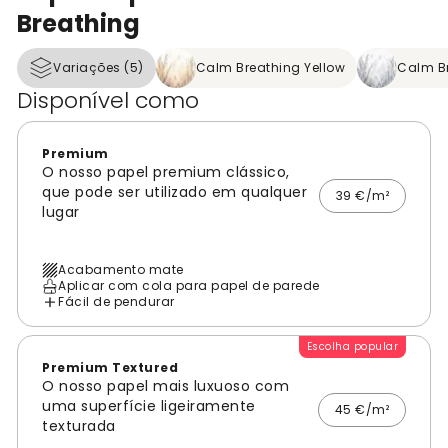
Breathing
Variações (5)
Calm Breathing Yellow
Calm B
Disponível como
Premium
O nosso papel premium clássico,
que pode ser utilizado em qualquer
39 €/m²
lugar
Acabamento mate
Aplicar com cola para papel de parede
Fácil de pendurar
Escolha popular
Premium Textured
O nosso papel mais luxuoso com
uma superfície ligeiramente
45 €/m²
texturada