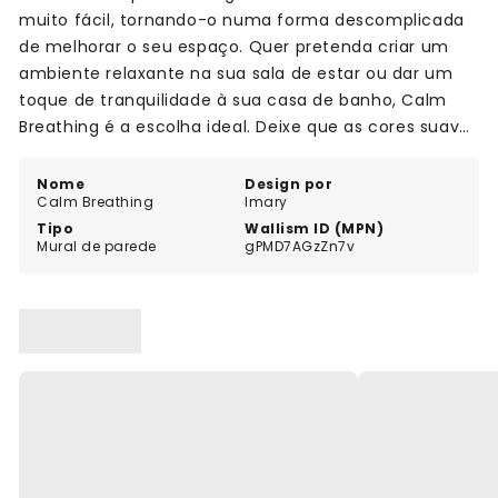
muito fácil, tornando-o numa forma descomplicada
de melhorar o seu espaço. Quer pretenda criar um
ambiente relaxante na sua sala de estar ou dar um
toque de tranquilidade à sua casa de banho, Calm
Breathing é a escolha ideal. Deixe que as cores suaves
e os padrões calmantes o transportem para um lugar
de serenidade. Eleve a decoração da sua casa e
Nome
Design por
Calm Breathing
Imary
encontre a sua paz interior com Calm Breathing.
Tipo
Wallism ID (MPN)
Mural de parede
gPMD7AGzZn7v