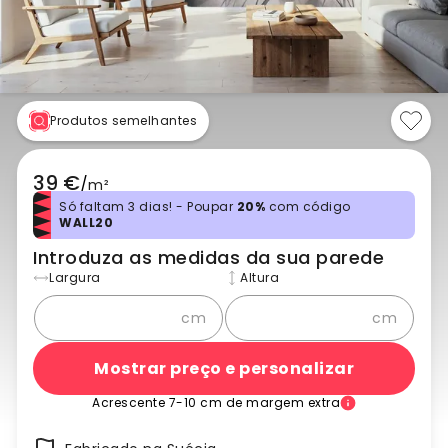
Produtos semelhantes
39 €
/
m²
Só faltam 3 dias! - Poupar
20%
com código
WALL20
Introduza as medidas da sua parede
Largura
Altura
cm
cm
Mostrar preço e personalizar
Acrescente 7-10 cm de margem extra