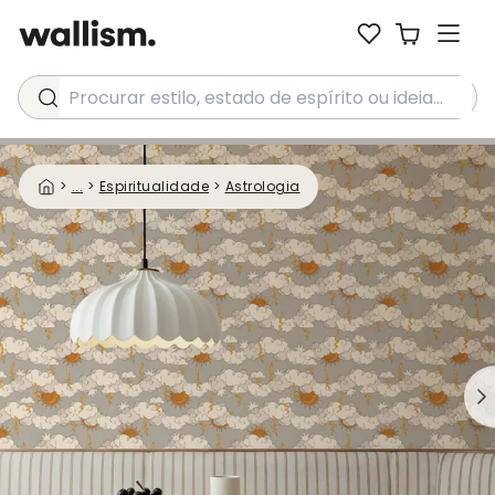
Procurar estilo, estado de espírito ou ideia...
>
...
>
Espiritualidade
>
Astrologia