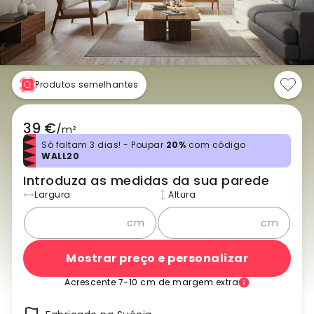
Produtos semelhantes
39 €
/
m²
Só faltam 3 dias! - Poupar
20%
com código
WALL20
Introduza as medidas da sua parede
Largura
Altura
cm
cm
Mostrar preço e personalizar
Acrescente 7-10 cm de margem extra