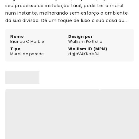
seu processo de instalação fácil, pode ter o mural
num instante, melhorando sem esforço o ambiente
da sua divisão. Dê um toque de luxo à sua casa ou
escritório com o mural Bianco C Marble e crie um
espaço que reflicta verdadeiramente o seu estilo e
Nome
Design por
Bianco C Marble
Wallism Portfolio
gosto.
Tipo
Wallism ID (MPN)
Mural de parede
dgjaVAKNaM3J