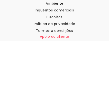
Ambiente
Inquéritos comerciais
Biscoitos
Política de privacidade
Termos e condições
Apoio ao cliente
Contactar-nos
Devoluções e reembolsos
Expedição
Como medir a sua parede
Como pendurar papel de
parede
Como instalar a Autoadesiva
FAQ
Artigos sobre papel de parede