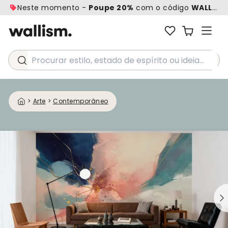
Neste momento -
Poupe 20%
com o código
WALL20
Procurar estilo, estado de espírito ou ideia...
>
Arte
>
Contemporâneo