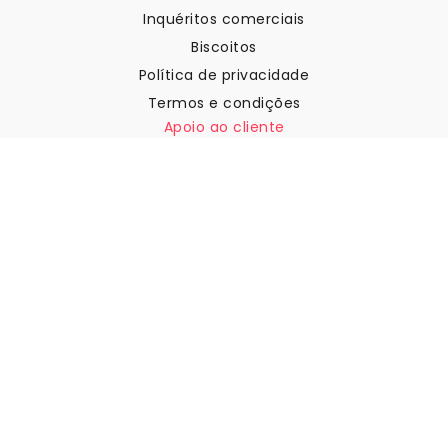
Inquéritos comerciais
Biscoitos
Política de privacidade
Termos e condições
Apoio ao cliente
Contactar-nos
Devoluções e reembolsos
Expedição
Como medir a sua parede
Como pendurar papel de
parede
Como instalar a Autoadesiva
FAQ
Artigos sobre papel de parede
Selecione a sua localização