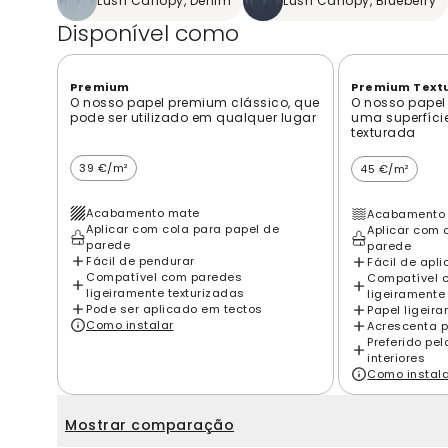
Lush Canopy, Denim
Lush Canopy, Blueberry
Disponível como
Premium
Premium Text
O nosso papel premium clássico, que
O nosso papel
pode ser utilizado em qualquer lugar
uma superfíci
texturada
39 €/m²
45 €/m²
Acabamento mate
Acabamento 
Aplicar com cola para papel de
Aplicar com 
parede
parede
Fácil de pendurar
Fácil de apli
Compatível com paredes
Compatível 
ligeiramente texturizadas
ligeiramente
Pode ser aplicado em tectos
Papel ligeir
Como instalar
Acrescenta p
Preferido pe
interiores
Como instal
Mostrar comparação