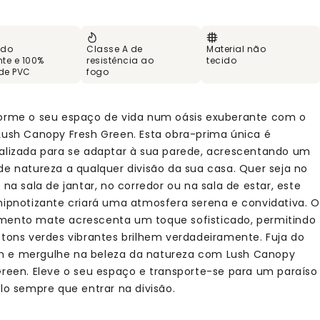
 do
Classe A de
Material não
te e 100%
resistência ao
tecido
 de PVC
fogo
orme o seu espaço de vida num oásis exuberante com o
Lush Canopy Fresh Green. Esta obra-prima única é
alizada para se adaptar à sua parede, acrescentando um
de natureza a qualquer divisão da sua casa. Quer seja no
 na sala de jantar, no corredor ou na sala de estar, este
hipnotizante criará uma atmosfera serena e convidativa. O
ento mate acrescenta um toque sofisticado, permitindo
 tons verdes vibrantes brilhem verdadeiramente. Fuja do
e mergulhe na beleza da natureza com Lush Canopy
Green. Eleve o seu espaço e transporte-se para um paraíso
ilo sempre que entrar na divisão.