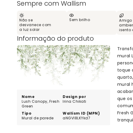
Sempre com Wallism
Sem brilho
Não se
Amigo
desvanece com
ambien
a luz solar
isento
Informação do produto
Transf
mural 
person
toque 
quarto,
mural 
acabam
Nome
Design por
que os
Lush Canopy, Fresh
Irina Chikati
comum 
Green
Fresh 
Tipo
Wallism ID (MPN)
Mural de parede
aNGVl8LKYkd7
tranqu