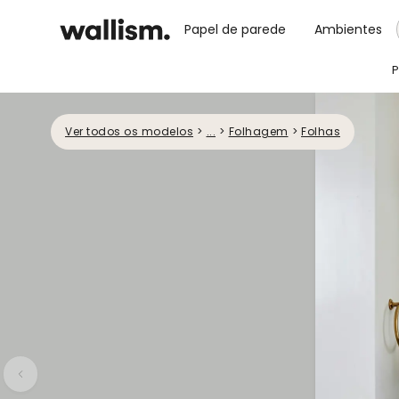
Papel de parede
Ambientes
P
Ver todos os modelos
>
...
>
Folhagem
>
Folhas