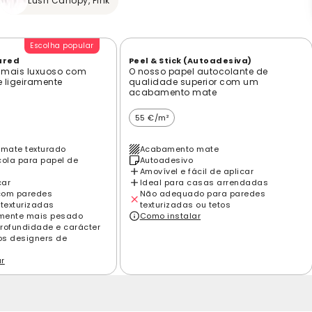
Lush Canopy, Pink
Escolha popular
ured
Peel & Stick (Autoadesiva)
 mais luxuoso com
O nosso papel autocolante de
e ligeiramente
qualidade superior com um
acabamento mate
55 €/m²
mate texturado
Acabamento mate
cola para papel de
Autoadesivo
Amovível e fácil de aplicar
car
Ideal para casas arrendadas
com paredes
Não adequado para paredes
 texturizadas
texturizadas ou tetos
amente mais pesado
Como instalar
rofundidade e carácter
los designers de
ar