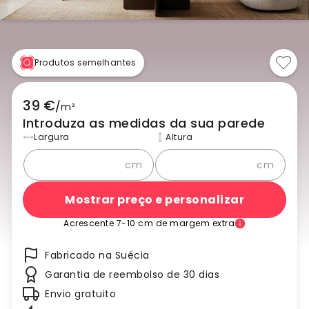
Produtos semelhantes
39 €
/
m²
Introduza as medidas da sua parede
Largura
Altura
cm
cm
Mostrar preço e personalizar
Acrescente 7-10 cm de margem extra
Fabricado na Suécia
Garantia de reembolso de 30 dias
Envio gratuito