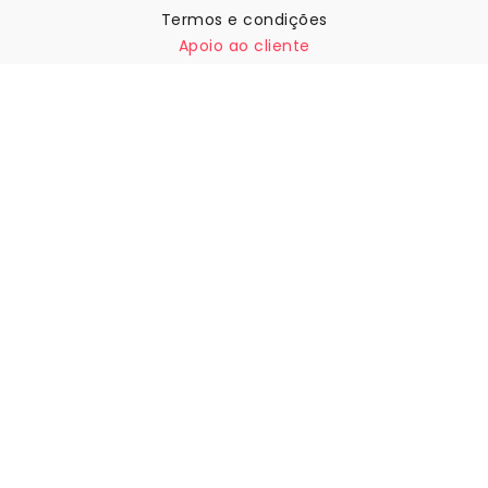
Termos e condições
Apoio ao cliente
Contactar-nos
Devoluções e reembolsos
Expedição
Como medir a sua parede
Como pendurar papel de
parede
Como instalar a Autoadesiva
FAQ
Artigos sobre papel de parede
Selecione a sua localização
Gerir definições de cookies
© 2026 WALLISM, Rainbow bay AB. Todos os direitos
reservados.
Stockholm, Sweden