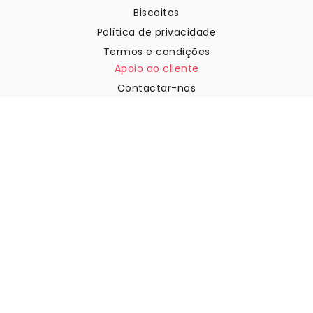
Biscoitos
Política de privacidade
Termos e condições
Apoio ao cliente
Contactar-nos
Devoluções e reembolsos
Expedição
Como medir a sua parede
Como pendurar papel de
parede
Como instalar a Autoadesiva
FAQ
Artigos sobre papel de parede
Selecione a sua localização