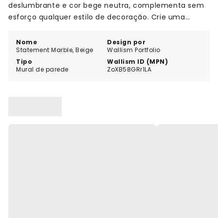
deslumbrante e cor bege neutra, complementa sem
esforço qualquer estilo de decoração. Crie uma
parede de realce apelativa que impressionará os seus
convidados e transformará o seu espaço num oásis
Nome
Design por
Statement Marble, Beige
Wallism Portfolio
de estilo. Eleve o ambiente da sua casa com o mural
Tipo
Wallism ID (MPN)
Statement Marble.
Mural de parede
ZoXB58GRr1LA