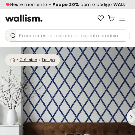
Neste momento -
Poupe 20%
com o código
WALL20
Procurar estilo, estado de espírito ou ideia...
>
Clássico
>
Treliça