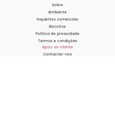
Sobre
Ambiente
Inquéritos comerciais
Biscoitos
Política de privacidade
Termos e condições
Apoio ao cliente
Contactar-nos
Devoluções e reembolsos
Expedição
Como medir a sua parede
Como pendurar papel de
parede
Como instalar a Autoadesiva
FAQ
Artigos sobre papel de parede