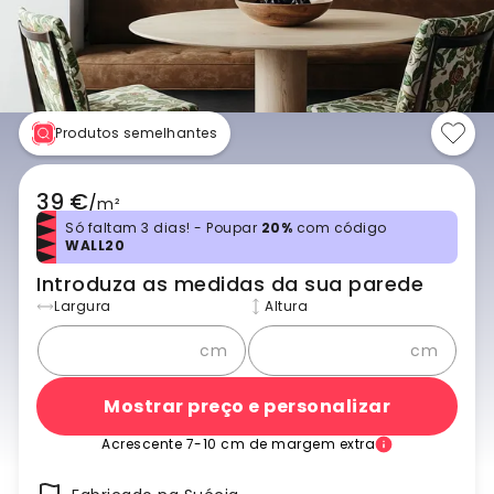
Produtos semelhantes
39 €
/
m²
Só faltam 3 dias! - Poupar
20%
com código
WALL20
Introduza as medidas da sua parede
Largura
Altura
cm
cm
Mostrar preço e personalizar
Acrescente 7-10 cm de margem extra