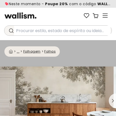
Neste momento -
Poupe 20%
com o código
WALL20
Procurar estilo, estado de espírito ou ideia...
>
...
>
Folhagem
>
Folhas