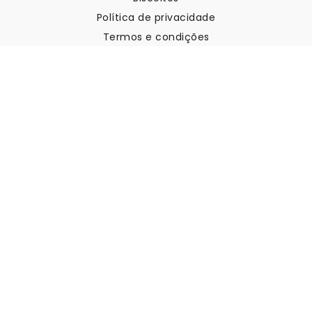
Política de privacidade
Termos e condições
Apoio ao cliente
Contactar-nos
Devoluções e reembolsos
Expedição
Como medir a sua parede
Como pendurar papel de
parede
Como instalar a Autoadesiva
FAQ
Artigos sobre papel de parede
Selecione a sua localização
Gerir definições de cookies