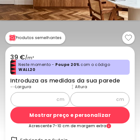
Produtos semelhantes
39 €
/
m²
Neste momento -
Poupe 20%
com o código
WALL20
Introduza as medidas da sua parede
Largura
Altura
cm
cm
Mostrar preço e personalizar
Acrescente 7-10 cm de margem extra