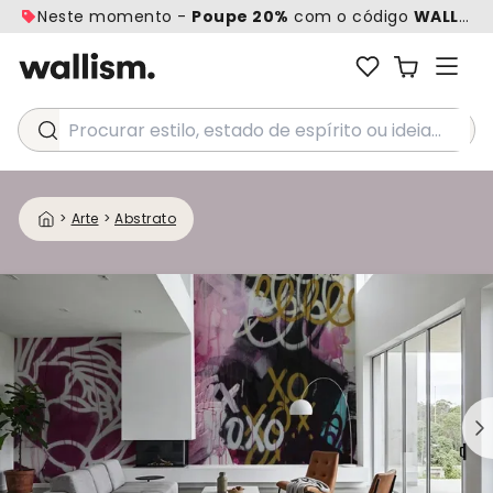
Neste momento -
Poupe 20%
com o código
WALL20
Procurar estilo, estado de espírito ou ideia...
>
Arte
>
Abstrato