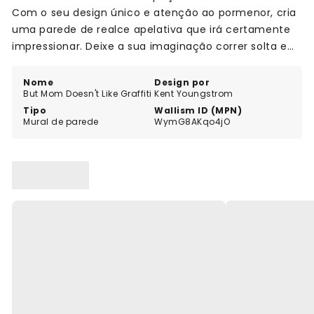
Com o seu design único e atenção ao pormenor, cria
uma parede de realce apelativa que irá certamente
impressionar. Deixe a sua imaginação correr solta e
faça uma afirmação ousada com o mural "But Mom
Doesn't Like Graffiti".
Nome
Design por
But Mom Doesn't Like Graffiti
Kent Youngstrom
Tipo
Wallism ID (MPN)
Mural de parede
WymG8AKqo4jO