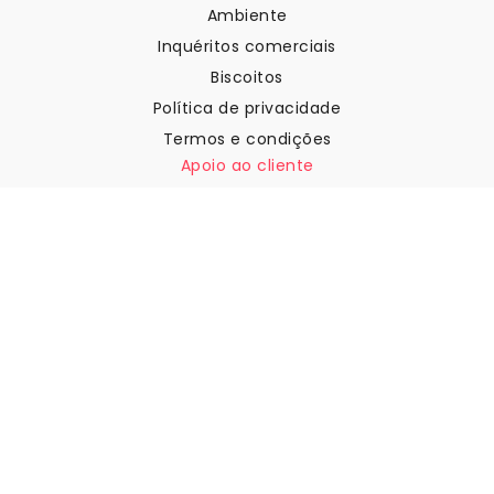
Ambiente
Inquéritos comerciais
Biscoitos
Política de privacidade
Termos e condições
Apoio ao cliente
Contactar-nos
Devoluções e reembolsos
Expedição
Como medir a sua parede
Como pendurar papel de
parede
Como instalar a Autoadesiva
FAQ
Artigos sobre papel de parede