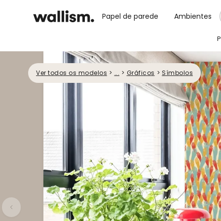
Papel de parede
Ambientes
P
Ver todos os modelos
>
...
>
Gráficos
>
Símbolos