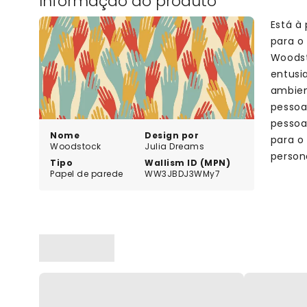
Informação do produto
Está à
para o
Woodst
entusi
ambien
pessoa,
pessoa
Nome
Design por
para o
Woodstock
Julia Dreams
person
Tipo
Wallism ID (MPN)
Papel de parede
WW3JBDJ3WMy7