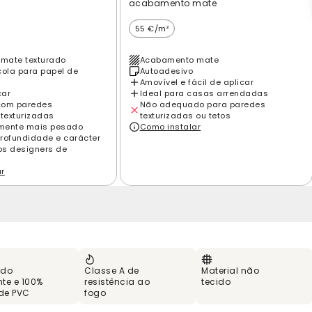
acabamento mate
55 €/m²
mate texturado
Acabamento mate
cola para papel de
Autoadesivo
Amovível e fácil de aplicar
car
Ideal para casas arrendadas
com paredes
Não adequado para paredes
 texturizadas
texturizadas ou tetos
amente mais pesado
Como instalar
rofundidade e carácter
los designers de
ar
 do
Classe A de
Material não
te e 100%
resistência ao
tecido
 de PVC
fogo