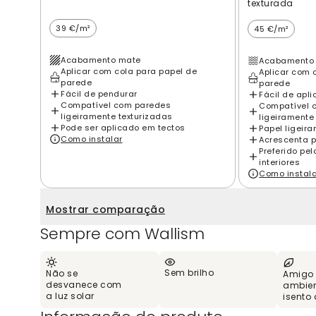
texturada
39 €/m²
45 €/m²
Acabamento mate
Acabamento 
Aplicar com cola para papel de
Aplicar com 
parede
parede
Fácil de pendurar
Fácil de apli
Compatível com paredes
Compatível 
ligeiramente texturizadas
ligeiramente
Pode ser aplicado em tectos
Papel ligeir
Como instalar
Acrescenta p
Preferido pe
interiores
Como instal
Mostrar comparação
Sempre com Wallism
Sem brilho
Não se
Amigo
desvanece com
ambien
a luz solar
isento