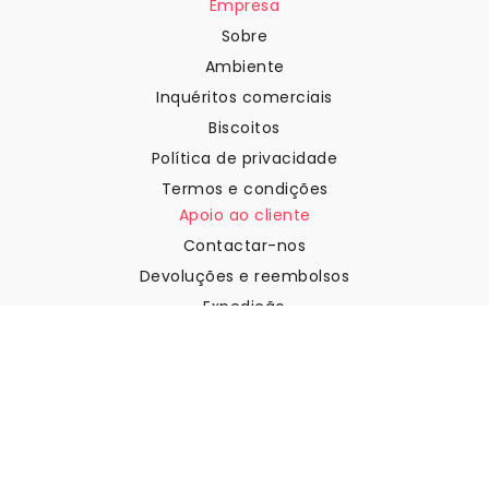
Empresa
Sobre
Ambiente
Inquéritos comerciais
Biscoitos
Política de privacidade
Termos e condições
Apoio ao cliente
Contactar-nos
Devoluções e reembolsos
Expedição
Como medir a sua parede
Como pendurar papel de
parede
Como instalar a Autoadesiva
FAQ
Artigos sobre papel de parede