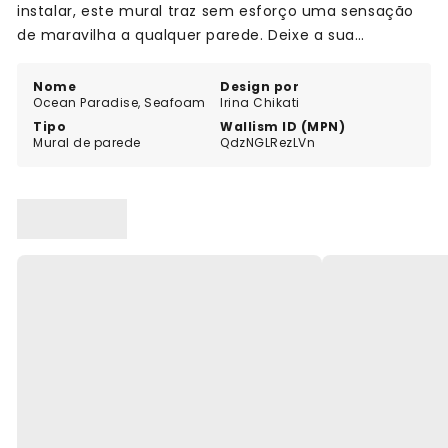
instalar, este mural traz sem esforço uma sensação
de maravilha a qualquer parede. Deixe a sua
imaginação correr solta enquanto explora as
profundezas do oceano a partir do conforto do seu
Nome
Design por
Ocean Paradise, Seafoam
Irina Chikati
próprio quarto. Mergulhe num mundo de aventuras
Tipo
Wallism ID (MPN)
com o Ocean Paradise em Seafoam.
Mural de parede
QdzNGLRezLVn