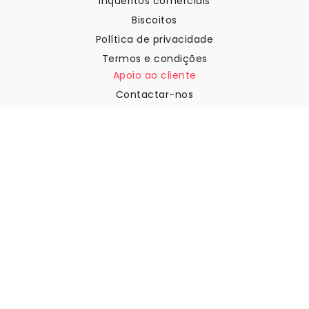
Inquéritos comerciais
Biscoitos
Política de privacidade
Termos e condições
Apoio ao cliente
Contactar-nos
Devoluções e reembolsos
Expedição
Como medir a sua parede
Como pendurar papel de
parede
Como instalar a Autoadesiva
FAQ
Artigos sobre papel de parede
Selecione a sua localização