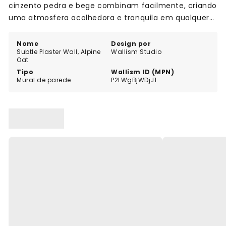
cinzento pedra e bege combinam facilmente, criando
uma atmosfera acolhedora e tranquila em qualquer
espaço.
Nome
Design por
Subtle Plaster Wall, Alpine
Wallism Studio
Oat
Tipo
Wallism ID (MPN)
Mural de parede
P2LWgBjWDjJ1