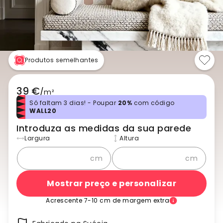
Produtos semelhantes
39 €
/
m²
Só faltam 3 dias! - Poupar
20%
com código
WALL20
Introduza as medidas da sua parede
Largura
Altura
cm
cm
Mostrar preço e personalizar
Acrescente 7-10 cm de margem extra