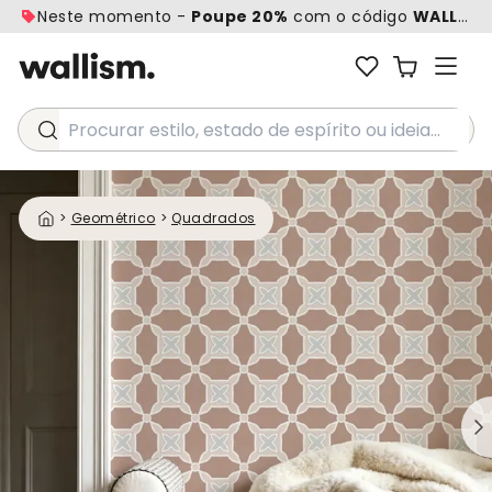
Neste momento -
Poupe 20%
com o código
WALL20
Procurar estilo, estado de espírito ou ideia...
>
Geométrico
>
Quadrados