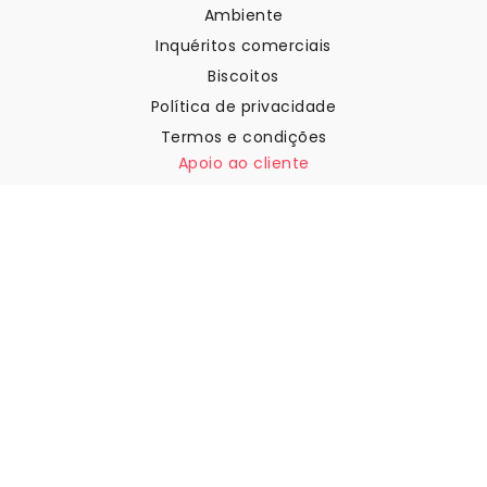
Ambiente
Inquéritos comerciais
Biscoitos
Política de privacidade
Termos e condições
Apoio ao cliente
Contactar-nos
Devoluções e reembolsos
Expedição
Como medir a sua parede
Como pendurar papel de
parede
Como instalar a Autoadesiva
FAQ
Artigos sobre papel de parede