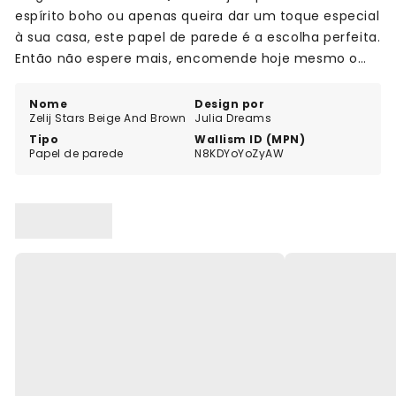
espírito boho ou apenas queira dar um toque especial
à sua casa, este papel de parede é a escolha perfeita.
Então não espere mais, encomende hoje mesmo o
seu Zelij Stars On Beige!
Nome
Design por
Zelij Stars Beige And Brown
Julia Dreams
Tipo
Wallism ID (MPN)
Papel de parede
N8KDYoYoZyAW