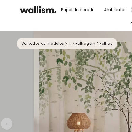
Papel de parede
Ambientes
P
Ver todos os modelos
>
...
>
Folhagem
>
Folhas