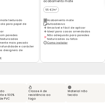
acabamento mate
55 €/m²
mate texturado
Acabamento mate
cola para papel de
Autoadesivo
Amovível e fácil de aplicar
car
Ideal para casas arrendadas
com paredes
Não adequado para paredes
 texturizadas
texturizadas ou tetos
amente mais pesado
Como instalar
rofundidade e carácter
los designers de
ar
 do
Classe A de
Material não
te e 100%
resistência ao
tecido
 de PVC
fogo