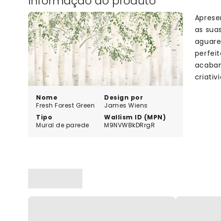
Informação do produto
Aprese
as sua
aguare
perfeit
acabam
criativ
Nome
Design por
Fresh Forest Green
James Wiens
Tipo
Wallism ID (MPN)
Mural de parede
M9NVWBkDRrgR