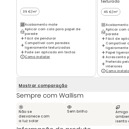
texturada
39 €/m²
45 €/m²
Acabamento mate
Acabamento 
Aplicar com cola para papel de
Aplicar com 
parede
parede
Fácil de pendurar
Fácil de apli
Compatível com paredes
Compatível 
ligeiramente texturizadas
ligeiramente
Pode ser aplicado em tectos
Papel ligeir
Como instalar
Acrescenta p
Preferido pe
interiores
Como instal
Mostrar comparação
Sempre com Wallism
Sem brilho
Não se
Amigo
desvanece com
ambien
a luz solar
isento