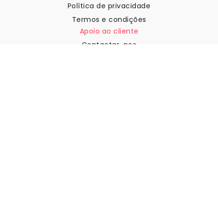
Política de privacidade
Termos e condições
Apoio ao cliente
Contactar-nos
Devoluções e reembolsos
Expedição
Como medir a sua parede
Como pendurar papel de
parede
Como instalar a Autoadesiva
FAQ
Artigos sobre papel de parede
Selecione a sua localização
Gerir definições de cookies
© 2026 WALLISM, Rainbow bay AB. Todos os direitos