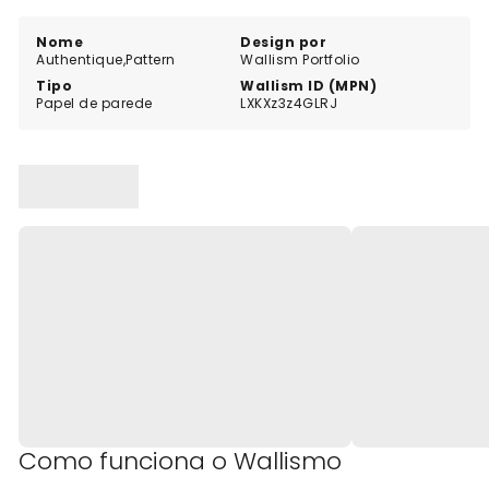
pormenor, este papel de parede é uma verdadeira
obra de arte que deixará os seus convidados
Nome
Design por
Authentique,Pattern
Wallism Portfolio
admirados. Crie um espaço que reflicta a sua
Tipo
Wallism ID (MPN)
individualidade e estilo com o papel de parede
Papel de parede
LXKXz3z4GLRJ
Authentique's Pattern.
Como funciona o Wallismo