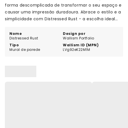
forma descomplicada de transformar o seu espaço e
causar uma impressão duradoura. Abrace o estilo e a
simplicidade com Distressed Rust - a escolha ideal
para quem procura uma mistura de elegância e
facilidade na sua decoração.
Nome
Design por
Distressed Rust
Wallism Portfolio
Tipo
Wallism ID (MPN)
Mural de parede
LVg92eK22M1M