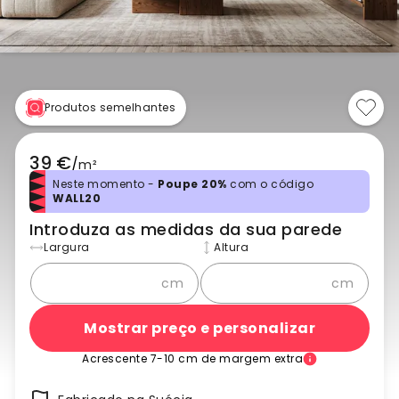
Produtos semelhantes
39 €
/
m²
Neste momento -
Poupe 20%
com o código
WALL20
Introduza as medidas da sua parede
Largura
Altura
cm
cm
Mostrar preço e personalizar
Acrescente 7-10 cm de margem extra