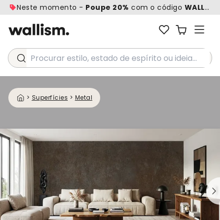
Neste momento -
Poupe 20%
com o código
WALL20
Procurar estilo, estado de espírito ou ideia...
>
Superfícies
>
Metal