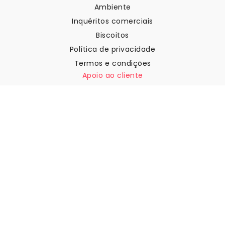
Ambiente
Inquéritos comerciais
Biscoitos
Política de privacidade
Termos e condições
Apoio ao cliente
Contactar-nos
Devoluções e reembolsos
Expedição
Como medir a sua parede
Como pendurar papel de
parede
Como instalar a Autoadesiva
FAQ
Artigos sobre papel de parede