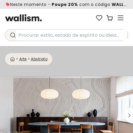
Neste momento -
Poupe 20%
com o código
WALL20
Procurar estilo, estado de espírito ou ideia...
>
Arte
>
Abstrato