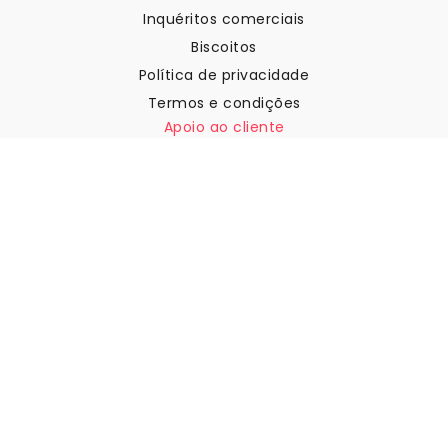
Inquéritos comerciais
Biscoitos
Política de privacidade
Termos e condições
Apoio ao cliente
Contactar-nos
Devoluções e reembolsos
Expedição
Como medir a sua parede
Como pendurar papel de
parede
Como instalar a Autoadesiva
FAQ
Artigos sobre papel de parede
Selecione a sua localização