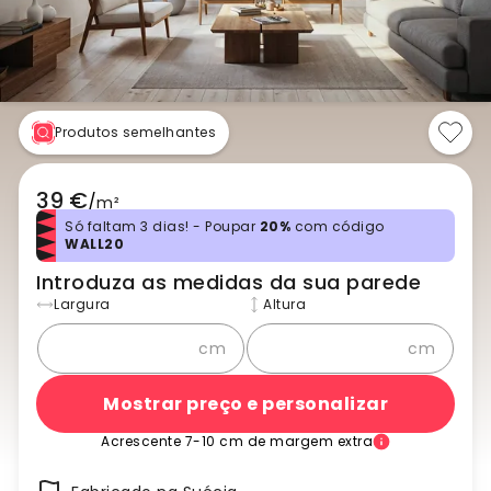
Produtos semelhantes
39 €
/
m²
Só faltam 3 dias! - Poupar
20%
com código
WALL20
Introduza as medidas da sua parede
Largura
Altura
cm
cm
Mostrar preço e personalizar
Acrescente 7-10 cm de margem extra