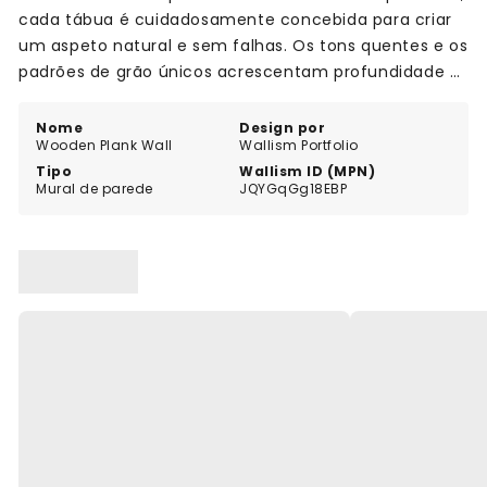
cada tábua é cuidadosamente concebida para criar
um aspeto natural e sem falhas. Os tons quentes e os
padrões de grão únicos acrescentam profundidade e
carácter às suas paredes. Diga adeus às paredes
aborrecidas e olá a um ponto focal deslumbrante que
Nome
Design por
Wooden Plank Wall
Wallism Portfolio
impressionará os convidados e o fará sorrir sempre
Tipo
Wallism ID (MPN)
que entrar na divisão.
Mural de parede
JQYGqGg18EBP