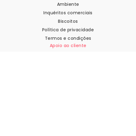
Ambiente
Inquéritos comerciais
Biscoitos
Política de privacidade
Termos e condições
Apoio ao cliente
Contactar-nos
Devoluções e reembolsos
Expedição
Como medir a sua parede
Como pendurar papel de
parede
Como instalar a Autoadesiva
FAQ
Artigos sobre papel de parede