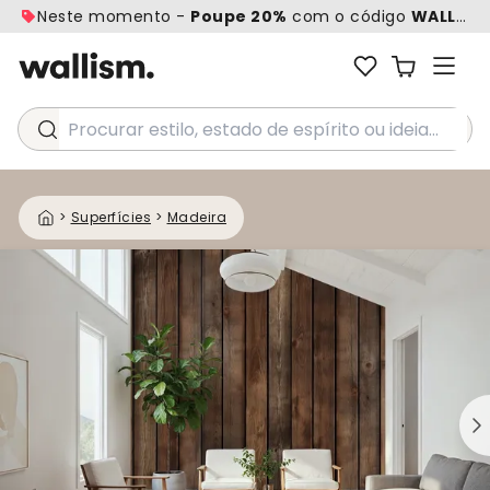
Neste momento -
Poupe 20%
com o código
WALL20
Procurar estilo, estado de espírito ou ideia...
>
Superfícies
>
Madeira