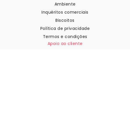
Ambiente
Inquéritos comerciais
Biscoitos
Política de privacidade
Termos e condições
Apoio ao cliente
Contactar-nos
Devoluções e reembolsos
Expedição
Como medir a sua parede
Como pendurar papel de
parede
Como instalar a Autoadesiva
FAQ
Artigos sobre papel de parede