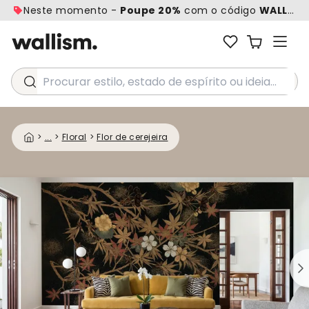
Neste momento -
Poupe 20%
com o código
WALL20
Procurar estilo, estado de espírito ou ideia...
>
...
>
Floral
>
Flor de cerejeira