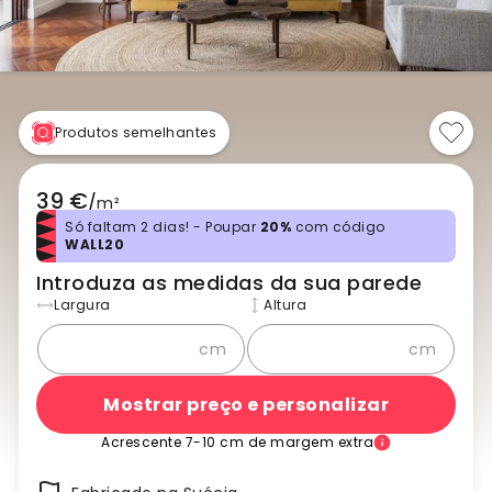
Produtos semelhantes
39 €
/
m²
Só faltam 2 dias! - Poupar
20%
com código
WALL20
Introduza as medidas da sua parede
Largura
Altura
cm
cm
Mostrar preço e personalizar
Acrescente 7-10 cm de margem extra