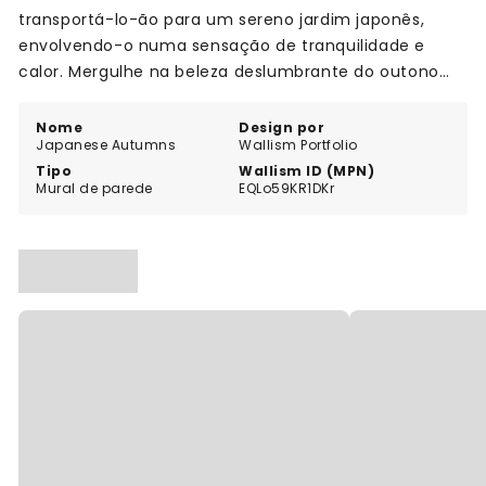
transportá-lo-ão para um sereno jardim japonês,
envolvendo-o numa sensação de tranquilidade e
calor. Mergulhe na beleza deslumbrante do outono
durante todo o ano com Japanese Autumns.
Nome
Design por
Japanese Autumns
Wallism Portfolio
Tipo
Wallism ID (MPN)
Mural de parede
EQLo59KR1DKr