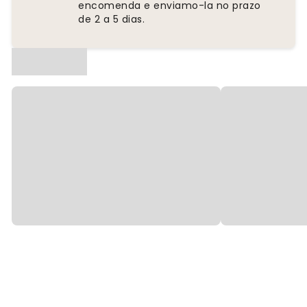
encomenda e enviamo-la no prazo
de 2 a 5 dias.