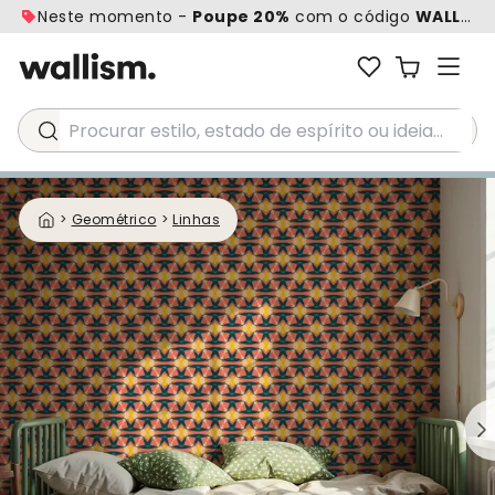
Neste momento -
Poupe 20%
com o código
WALL20
Procurar estilo, estado de espírito ou ideia...
>
Geométrico
>
Linhas