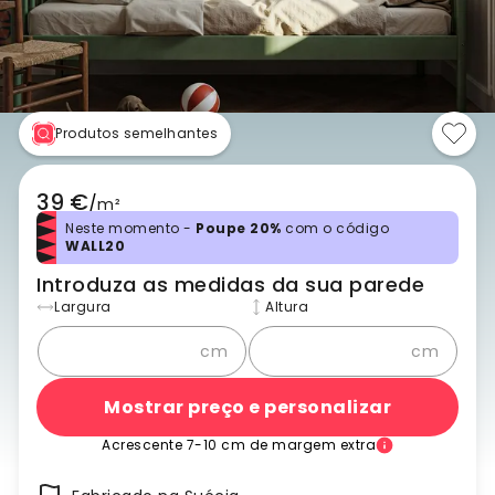
Produtos semelhantes
39 €
/
m²
Neste momento -
Poupe 20%
com o código
WALL20
Introduza as medidas da sua parede
Largura
Altura
cm
cm
Mostrar preço e personalizar
Acrescente 7-10 cm de margem extra