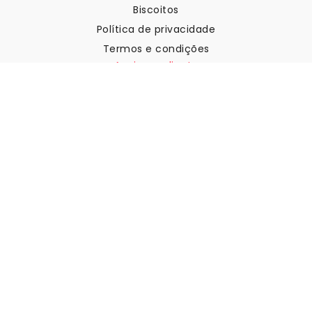
Biscoitos
Política de privacidade
Termos e condições
Apoio ao cliente
Contactar-nos
Devoluções e reembolsos
Expedição
Como medir a sua parede
Como pendurar papel de
parede
Como instalar a Autoadesiva
FAQ
Artigos sobre papel de parede
Selecione a sua localização
Gerir definições de cookies