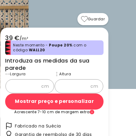
Guardar
39 €
/
m²
Neste momento -
Poupe 20%
com o
código
WALL20
Introduza as medidas da sua
parede
Largura
Altura
cm
cm
Mostrar preço e personalizar
Acrescente 7-10 cm de margem extra
Fabricado na Suécia
Garantia de reembolso de 30 dias