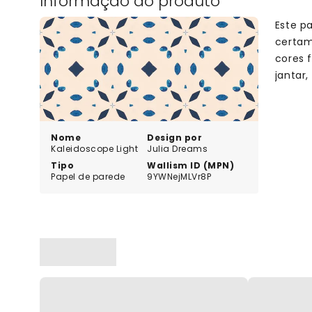
Informação do produto
Este pa
certam
cores 
jantar,
Nome
Design por
Kaleidoscope Light
Julia Dreams
Tipo
Wallism ID (MPN)
Papel de parede
9YWNejMLVr8P