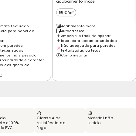
acabamento mate
55 €/m²
mate texturado
Acabamento mate
cola para papel de
Autoadesivo
Amovível e fácil de aplicar
car
Ideal para casas arrendadas
com paredes
Não adequado para paredes
 texturizadas
texturizadas ou tetos
amente mais pesado
Como instalar
rofundidade e carácter
los designers de
ar
 do
Classe A de
Material não
te e 100%
resistência ao
tecido
 de PVC
fogo