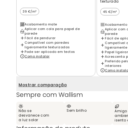
texturada
39 €/m²
45 €/m²
Acabamento mate
Acabamento 
Aplicar com cola para papel de
Aplicar com 
parede
parede
Fácil de pendurar
Fácil de apli
Compatível com paredes
Compatível 
ligeiramente texturizadas
ligeiramente
Pode ser aplicado em tectos
Papel ligeir
Como instalar
Acrescenta p
Preferido pe
interiores
Como instal
Mostrar comparação
Sempre com Wallism
Sem brilho
Não se
Amigo
desvanece com
ambien
a luz solar
isento