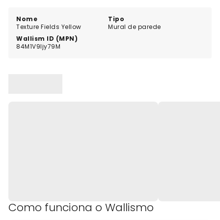
personalidade e estilo à sua casa. Encomende hoje
mesmo o seu Texture Fields Yellow e veja a diferença
Nome
Tipo
Texture Fields Yellow
Mural de parede
que pode fazer na sua casa!
Wallism ID (MPN)
84M1V9ljy79M
Como funciona o Wallismo