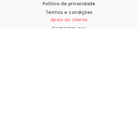
Política de privacidade
Termos e condições
Apoio ao cliente
Contactar-nos
Devoluções e reembolsos
Expedição
Como medir a sua parede
Como pendurar papel de
parede
Como instalar a Autoadesiva
FAQ
Artigos sobre papel de parede
Selecione a sua localização
Gerir definições de cookies
© 2026 WALLISM, Rainbow bay AB. Todos os direitos