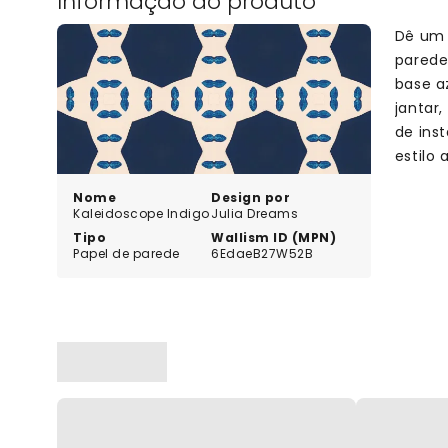
Informação do produto
Dê um 
parede
base a
jantar,
de ins
estilo 
Nome
Design por
Kaleidoscope Indigo
Julia Dreams
Tipo
Wallism ID (MPN)
Papel de parede
6EdaeB27W52B