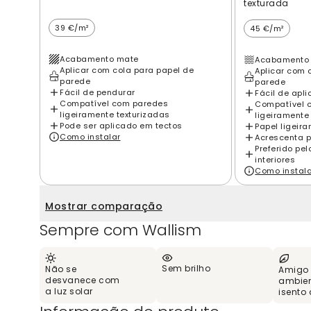
texturada
39 €/m²
45 €/m²
Acabamento mate
Acabamento 
Aplicar com cola para papel de
Aplicar com 
parede
parede
Fácil de pendurar
Fácil de apli
Compatível com paredes
Compatível 
ligeiramente texturizadas
ligeiramente
Pode ser aplicado em tectos
Papel ligeir
Como instalar
Acrescenta p
Preferido pe
interiores
Como instal
Mostrar comparação
Sempre com Wallism
Sem brilho
Não se
Amigo
desvanece com
ambien
a luz solar
isento