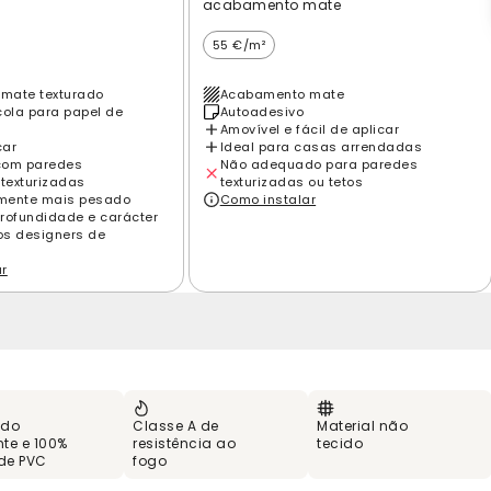
acabamento mate
55 €/m²
mate texturado
Acabamento mate
cola para papel de
Autoadesivo
Amovível e fácil de aplicar
car
Ideal para casas arrendadas
com paredes
Não adequado para paredes
 texturizadas
texturizadas ou tetos
amente mais pesado
Como instalar
rofundidade e carácter
los designers de
ar
 do
Classe A de
Material não
te e 100%
resistência ao
tecido
 de PVC
fogo