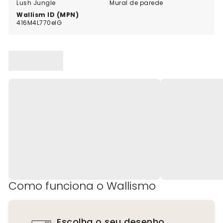
Lush Jungle
Mural de parede
Wallism ID (MPN)
416M4L770elG
Como funciona o Wallismo
Escolha o seu desenho