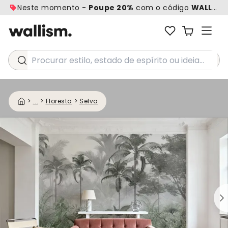
Neste momento -
Poupe 20%
com o código
WALL20
Procurar estilo, estado de espírito ou ideia...
>
...
>
Floresta
>
Selva