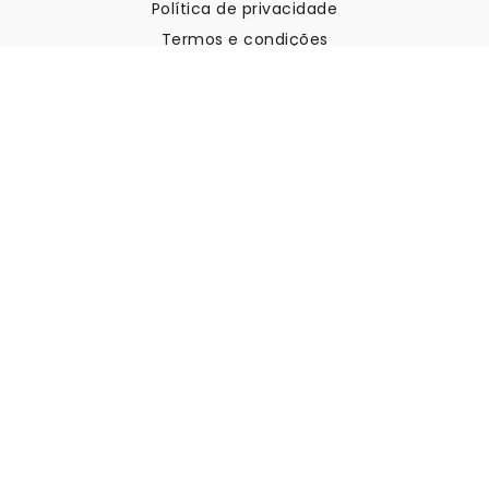
Política de privacidade
Termos e condições
Apoio ao cliente
Contactar-nos
Devoluções e reembolsos
Expedição
Como medir a sua parede
Como pendurar papel de
parede
Como instalar a Autoadesiva
FAQ
Artigos sobre papel de parede
Selecione a sua localização
Gerir definições de cookies
© 2026 WALLISM, Rainbow bay AB. Todos os direitos