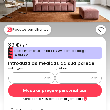
Produtos semelhantes
39 €
/
m²
Neste momento -
Poupe 20%
com o código
WALL20
Introduza as medidas da sua parede
Largura
Altura
cm
cm
Mostrar preço e personalizar
Acrescente 7-10 cm de margem extra