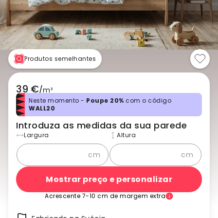
Produtos semelhantes
39 €
/
m²
Neste momento -
Poupe 20%
com o código
WALL20
Introduza as medidas da sua parede
Largura
Altura
cm
cm
Mostrar preço e personalizar
Acrescente 7-10 cm de margem extra