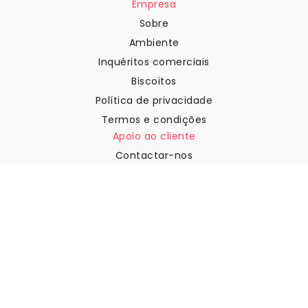
Empresa
Sobre
Ambiente
Inquéritos comerciais
Biscoitos
Política de privacidade
Termos e condições
Apoio ao cliente
Contactar-nos
Devoluções e reembolsos
Expedição
Como medir a sua parede
Como pendurar papel de
parede
Como instalar a Autoadesiva
FAQ
Artigos sobre papel de parede