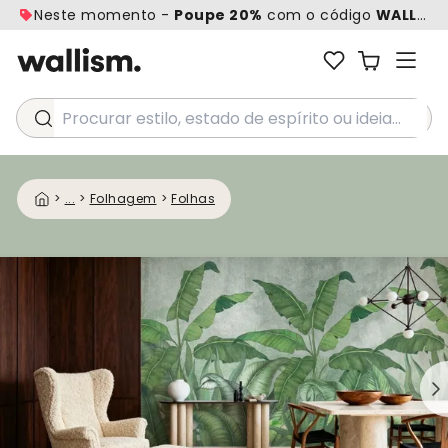
Neste momento -
Poupe 20%
com o código
WALL20
Procurar estilo, estado de espírito ou ideia...
>
...
>
Folhagem
>
Folhas