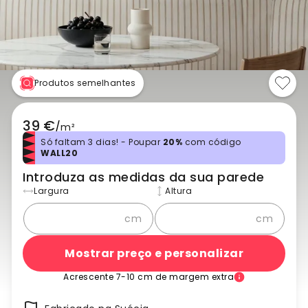
Produtos semelhantes
39 €
/
m²
Só faltam 3 dias! - Poupar
20%
com código
WALL20
Introduza as medidas da sua parede
Largura
Altura
cm
cm
Mostrar preço e personalizar
Acrescente 7-10 cm de margem extra