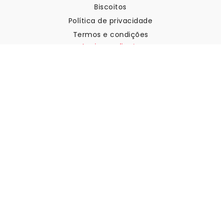
Biscoitos
Política de privacidade
Termos e condições
Apoio ao cliente
Contactar-nos
Devoluções e reembolsos
Expedição
Como medir a sua parede
Como pendurar papel de
parede
Como instalar a Autoadesiva
FAQ
Artigos sobre papel de parede
Selecione a sua localização
Gerir definições de cookies