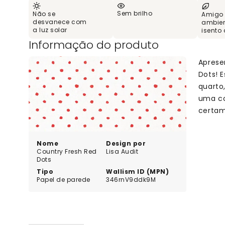
Sem brilho
Não se
Amigo
desvanece com
ambien
a luz solar
isento
Informação do produto
Aprese
Dots! 
quarto
uma co
certam
Nome
Design por
Country Fresh Red
Lisa Audit
Dots
Tipo
Wallism ID (MPN)
Papel de parede
346rnV9ddk9M