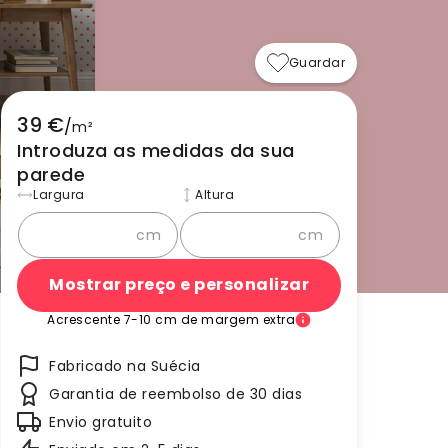
Guardar
39 €
/
m²
Introduza as medidas da sua
parede
Largura
Altura
cm
cm
Mostrar preço e personalizar
Acrescente 7-10 cm de margem extra
Fabricado na Suécia
Garantia de reembolso de 30 dias
Envio gratuito