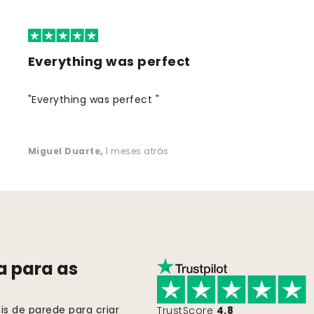
Everything was perfect
"Everything was perfect "
Miguel Duarte
,
1 meses atrás
a para as
s de parede para criar
TrustScore
4.8