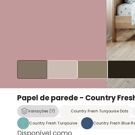
Papel de parede - Country Fres
Variações (7)
Country Fresh Turqouise Dots
Country Fresh Turqouise
Country Fresh Blue R
Disponível como