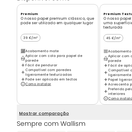
Premium
Premium Text
O nosso papel premium clássico, que
O nosso papel
pode ser utilizado em qualquer lugar
uma superfíci
texturada
39 €/m²
45 €/m²
Acabamento mate
Acabamento 
Aplicar com cola para papel de
Aplicar com 
parede
parede
Fácil de pendurar
Fácil de apli
Compatível com paredes
Compatível 
ligeiramente texturizadas
ligeiramente
Pode ser aplicado em tectos
Papel ligeir
Como instalar
Acrescenta p
Preferido pe
interiores
Como instal
Mostrar comparação
Sempre com Wallism