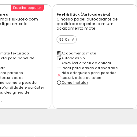
Escolha popular
ured
Peel & Stick (Autoadesiva)
 mais luxuoso com
O nosso papel autocolante de
e ligeiramente
qualidade superior com um
acabamento mate
55 €/m²
mate texturado
Acabamento mate
cola para papel de
Autoadesivo
Amovível e fácil de aplicar
car
Ideal para casas arrendadas
com paredes
Não adequado para paredes
 texturizadas
texturizadas ou tetos
amente mais pesado
Como instalar
rofundidade e carácter
los designers de
ar