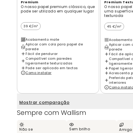
Premium
Premium Text
O nosso papel premium clássico, que
O nosso papel
pode ser utilizado em qualquer lugar
uma superfíci
texturada
39 €/m²
45 €/m²
Acabamento mate
Acabamento 
Aplicar com cola para papel de
Aplicar com 
parede
parede
Fácil de pendurar
Fácil de apli
Compatível com paredes
Compatível 
ligeiramente texturizadas
ligeiramente
Pode ser aplicado em tectos
Papel ligeir
Como instalar
Acrescenta p
Preferido pe
interiores
Como instal
Mostrar comparação
Sempre com Wallism
Sem brilho
Não se
Amigo