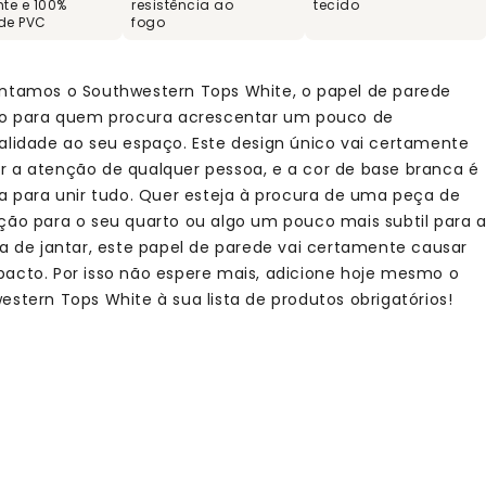
te e 100%
resistência ao
tecido
 de PVC
fogo
ntamos o Southwestern Tops White, o papel de parede
to para quem procura acrescentar um pouco de
alidade ao seu espaço. Este design único vai certamente
 a atenção de qualquer pessoa, e a cor de base branca é
ta para unir tudo. Quer esteja à procura de uma peça de
ção para o seu quarto ou algo um pouco mais subtil para 
la de jantar, este papel de parede vai certamente causar
acto. Por isso não espere mais, adicione hoje mesmo o
estern Tops White à sua lista de produtos obrigatórios!