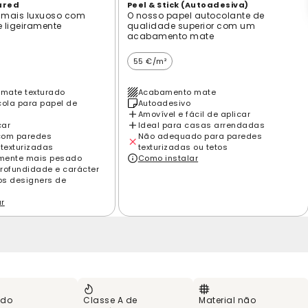
ured
Peel & Stick (Autoadesiva)
 mais luxuoso com
O nosso papel autocolante de
e ligeiramente
qualidade superior com um
acabamento mate
55 €/m²
mate texturado
Acabamento mate
cola para papel de
Autoadesivo
Amovível e fácil de aplicar
car
Ideal para casas arrendadas
com paredes
Não adequado para paredes
 texturizadas
texturizadas ou tetos
amente mais pesado
Como instalar
rofundidade e carácter
los designers de
ar
 do
Classe A de
Material não