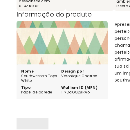
desvanece com
ambien
a luz solar
isento
Informação do produto
Aprese
perfei
person
chamar
perfei
afirma
sua sa
Nome
Design por
um imp
Southwestern Tops
Veronique Charron
Southw
White
Tipo
Wallism ID (MPN)
Papel de parede
1P7DdGQ28RAo