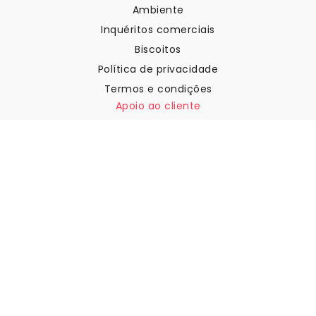
Ambiente
Inquéritos comerciais
Biscoitos
Política de privacidade
Termos e condições
Apoio ao cliente
Contactar-nos
Devoluções e reembolsos
Expedição
Como medir a sua parede
Como pendurar papel de
parede
Como instalar a Autoadesiva
FAQ
Artigos sobre papel de parede