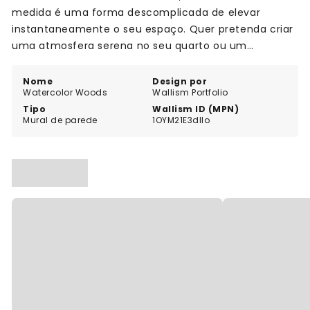
medida é uma forma descomplicada de elevar
instantaneamente o seu espaço. Quer pretenda criar
uma atmosfera serena no seu quarto ou um
ambiente calmo na sua sala de estar, Watercolor
Woods é a escolha perfeita. Abrace a beleza da
Nome
Design por
Watercolor Woods
Wallism Portfolio
natureza e deixe a sua imaginação vaguear com este
Tipo
Wallism ID (MPN)
mural deslumbrante.
Mural de parede
1OYM21E3dllo