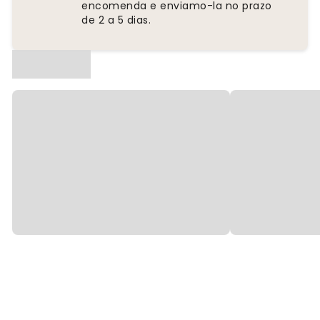
encomenda e enviamo-la no prazo
de 2 a 5 dias.