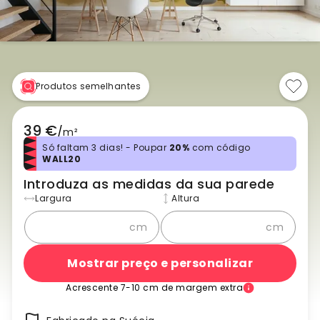
Produtos semelhantes
39 €
/
m²
Só faltam 3 dias! - Poupar
20%
com código
WALL20
Introduza as medidas da sua parede
Largura
Altura
cm
cm
Mostrar preço e personalizar
Acrescente 7-10 cm de margem extra