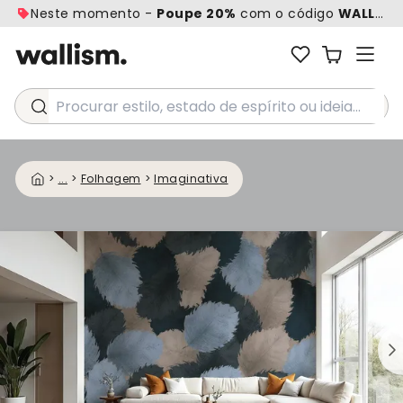
Neste momento -
Poupe 20%
com o código
WALL20
Procurar estilo, estado de espírito ou ideia...
>
...
>
Folhagem
>
Imaginativa