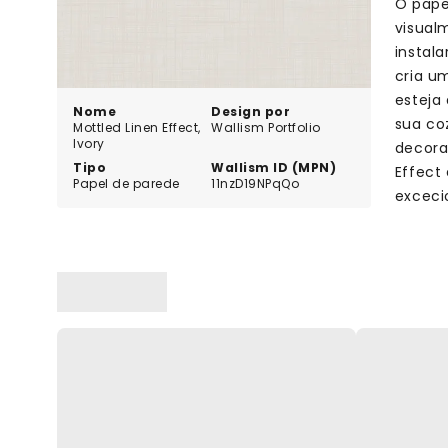
O pape
visual
instal
cria u
esteja
Nome
Design por
sua co
Mottled Linen Effect,
Wallism Portfolio
Ivory
decora
Tipo
Wallism ID (MPN)
Effect
Papel de parede
11nzD19NPqQo
exceci