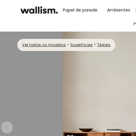
Papel de parede
Ambientes
P
Ver todos os modelos
>
Superfícies
>
Têxteis