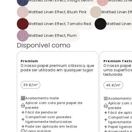
Mottled Linen Effect, Indigo Denim
Mottled Line
Mottled Linen Effect, Blush Pink
Mottled Linen Ef
Mottled Linen Effect, Tomato Red
Mottled Linen
Mottled Linen Effect, Plum
Disponível como
Premium
Premium Text
O nosso papel premium clássico, que
O nosso papel
pode ser utilizado em qualquer lugar
uma superfíci
texturada
39 €/m²
45 €/m²
Acabamento mate
Acabamento 
Aplicar com cola para papel de
Aplicar com 
parede
parede
Fácil de pendurar
Fácil de apli
Compatível com paredes
Compatível 
ligeiramente texturizadas
ligeiramente
Pode ser aplicado em tectos
Papel ligeir
Como instalar
Acrescenta p