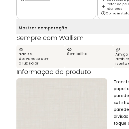
Preferido pe
interiores
Como instal
Mostrar comparação
Sempre com Wallism
Sem brilho
Não se
Amigo
desvanece com
ambien
a luz solar
isento
Informação do produto
Transf
papel 
parede
sofist
parede
divisã
toque 