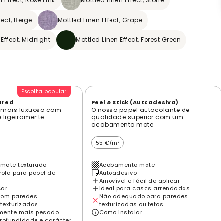
n Effect, Rose Pink
Mottled Linen Effect, Stone
fect, Beige
Mottled Linen Effect, Grape
 Effect, Midnight
Mottled Linen Effect, Forest Green
Escolha popular
ured
Peel & Stick (Autoadesiva)
 mais luxuoso com
O nosso papel autocolante de
e ligeiramente
qualidade superior com um
acabamento mate
55 €/m²
mate texturado
Acabamento mate
cola para papel de
Autoadesivo
Amovível e fácil de aplicar
car
Ideal para casas arrendadas
com paredes
Não adequado para paredes
 texturizadas
texturizadas ou tetos
amente mais pesado
Como instalar
rofundidade e carácter