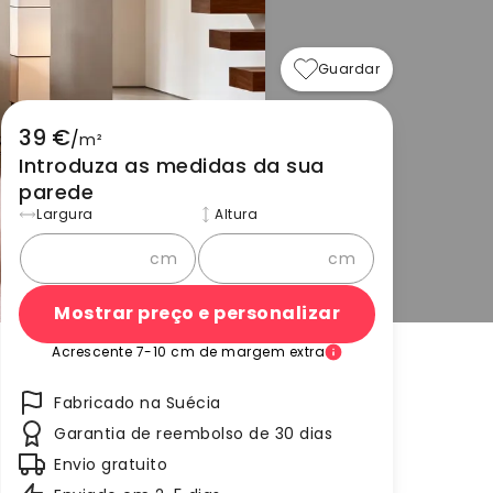
Guardar
39 €
/
m²
Introduza as medidas da sua
parede
Largura
Altura
cm
cm
Mostrar preço e personalizar
Acrescente 7-10 cm de margem extra
Fabricado na Suécia
Garantia de reembolso de 30 dias
Envio gratuito