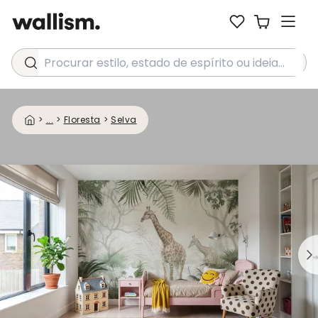
Procurar estilo, estado de espírito ou ideia...
>
...
>
Floresta
>
Selva