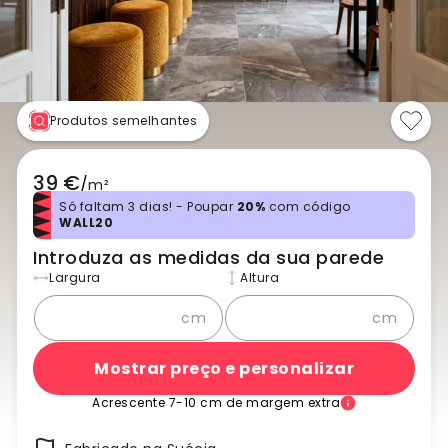
Produtos semelhantes
39 €
/
m²
Só faltam 3 dias! - Poupar
20%
com código
WALL20
Introduza as medidas da sua parede
Largura
Altura
cm
cm
Mostrar preço e personalizar
Acrescente 7-10 cm de margem extra