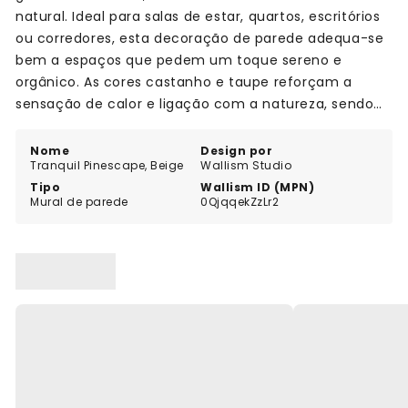
natural. Ideal para salas de estar, quartos, escritórios
ou corredores, esta decoração de parede adequa-se
bem a espaços que pedem um toque sereno e
orgânico. As cores castanho e taupe reforçam a
sensação de calor e ligação com a natureza, sendo
perfeita para quem procura um ambiente acolhedor
com um estilo terroso.
Nome
Design por
Tranquil Pinescape, Beige
Wallism Studio
Tipo
Wallism ID (MPN)
Mural de parede
0QjqqekZzLr2