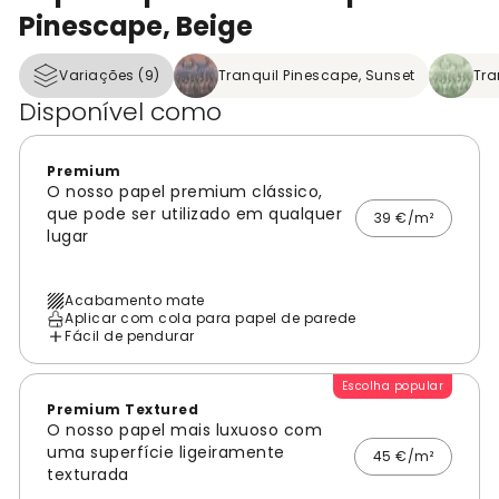
Pinescape, Beige
Variações (9)
Tranquil Pinescape, Sunset
Tra
Disponível como
Premium
O nosso papel premium clássico,
que pode ser utilizado em qualquer
39 €/m²
lugar
Acabamento mate
Aplicar com cola para papel de parede
Fácil de pendurar
Escolha popular
Premium Textured
O nosso papel mais luxuoso com
uma superfície ligeiramente
45 €/m²
texturada