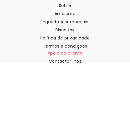
Sobre
Ambiente
Inquéritos comerciais
Biscoitos
Política de privacidade
Termos e condições
Apoio ao cliente
Contactar-nos
Devoluções e reembolsos
Expedição
Como medir a sua parede
Como pendurar papel de
parede
Como instalar a Autoadesiva
FAQ
Artigos sobre papel de parede