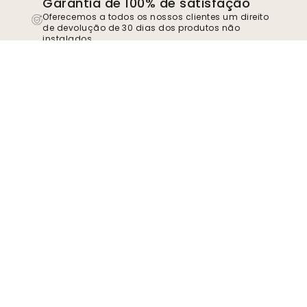
Garantia de 100% de satisfação
Oferecemos a todos os nossos clientes um direito
de devolução de 30 dias dos produtos não
instalados.
TrustScore
4.8
Junte-se ao movimento
Torne-se um apoiante do Wallism para se
manter atualizado sobre novos modelos e
ofertas exclusivas. Pode cancelar a
subscrição em qualquer altura.
Política de
privacidade
Enviar
Siga-nos para se inspirar e obter ofertas
futuras