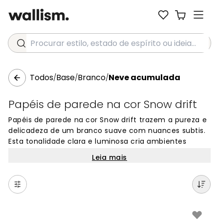
Procurar estilo, estado de espírito ou ideia...
Todos
Base
Branco
Neve acumulada
/
/
/
Papéis de parede na cor Snow drift
Papéis de parede na cor Snow drift trazem a pureza e
delicadeza de um branco suave com nuances subtis.
Esta tonalidade clara e luminosa cria ambientes
serenos e amplos em qualquer espaço. Perfeita para
Leia mais
todas as estações do ano, a cor Snow drift oferece
um fundo elegante e intemporal para a sua
decoração. Este tom de branco sofisticado
transforma as suas paredes, adicionando uma
sensação de frescor e tranquilidade ao ambiente.