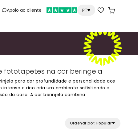
Apoio ao cliente
PT
e
 fototapetes na cor beringela
rinjela para dar profundidade e personalidade aos
o intenso e rico cria um ambiente sofisticado e
são da casa. A cor berinjela combina
tros e metálicos, sendo perfeita para salas de
o escritórios. Esta tonalidade profunda está na
luxuoso sem ser excessivamente escura. Ideal
 de parede que sejam ao mesmo tempo
Ordenar por:
Popular