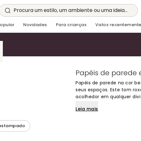
Procura um estilo, um ambiente ou uma ideia...
opular
Novidades
Para crianças
Vistos recentement
Papéis de parede e
Papéis de parede na cor be
seus espaços. Este tom rox
acolhedor em qualquer divi
elegantemente com tons neu
Leia mais
estar, quartos ou até mesm
moda e adiciona um toque 
para quem procura papéis
 estampado
modernos e intemporais.