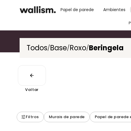
Papel de parede
Ambientes
P
Todos
Base
Roxo
Beringela
/
/
/
Voltar
Filtros
Murais de parede
Papel de parede