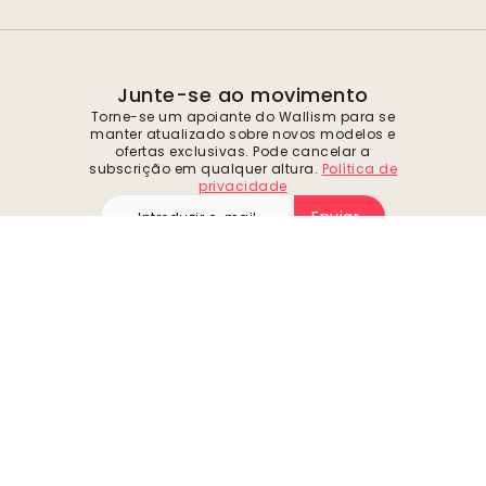
Junte-se ao movimento
Torne-se um apoiante do Wallism para se
manter atualizado sobre novos modelos e
ofertas exclusivas. Pode cancelar a
subscrição em qualquer altura.
Política de
privacidade
Enviar
Siga-nos para se inspirar e obter ofertas
futuras