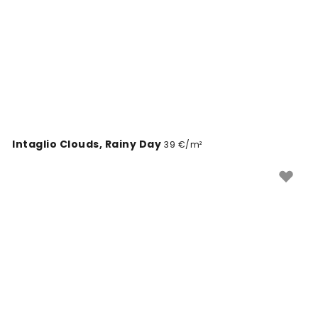
Nuvem para um ambiente arejado e atemporal.
Intaglio Clouds, Rainy Day
39 €/m²