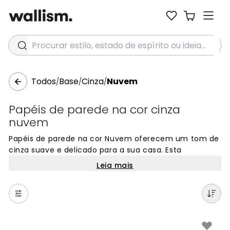
Procurar estilo, estado de espírito ou ideia...
Todos
Base
Cinza
Nuvem
/
/
/
Papéis de parede na cor cinza
nuvem
Papéis de parede na cor Nuvem oferecem um tom de
cinza suave e delicado para a sua casa. Esta
tonalidade clara e etérea cria uma atmosfera serena
Leia mais
e tranquila em qualquer ambiente. A cor Nuvem é
versátil e contemporânea, combinando
perfeitamente com estilos minimalistas. Ideal para
quartos, salas ou escritórios, este tom de cinza suave
adiciona um toque subtil às suas paredes sem
dominar o espaço. Escolha papéis de parede na cor