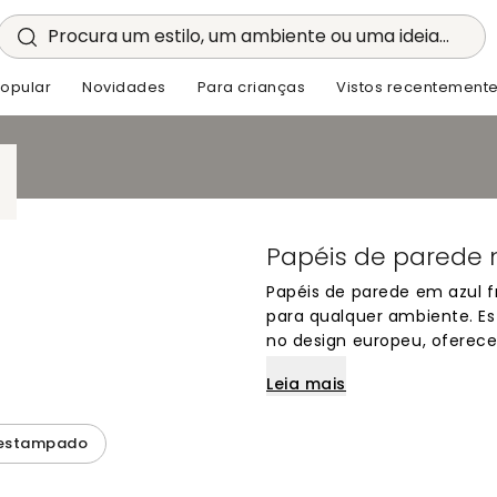
Procura um estilo, um ambiente ou uma ideia...
opular
Novidades
Para crianças
Vistos recentement
Papéis de parede n
Papéis de parede em azul 
para qualquer ambiente. Est
no design europeu, oferece
Perfeitos para criar espaço
Leia mais
combinam facilmente com 
intemporal que funciona b
transforma as suas parede
 estampado