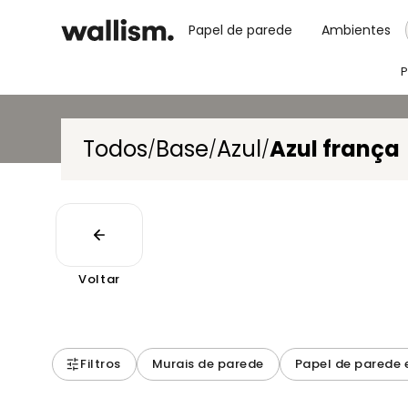
Papel de parede
Ambientes
P
Todos
Base
Azul
Azul frança
/
/
/
Voltar
Filtros
Murais de parede
Papel de parede