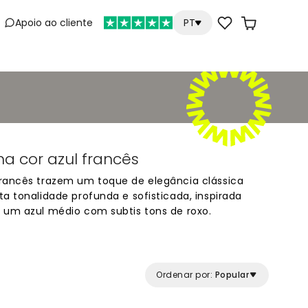
Apoio ao cliente
PT
e
a cor azul francês
francês trazem um toque de elegância clássica
a tonalidade profunda e sofisticada, inspirada
 um azul médio com subtis tons de roxo.
s serenos e refinados, estes papéis de parede
decoração neutra ou ousada. Uma cor
em em todas as estações, o azul francês
s com uma presença marcante e estilosa.
Ordenar por:
Popular