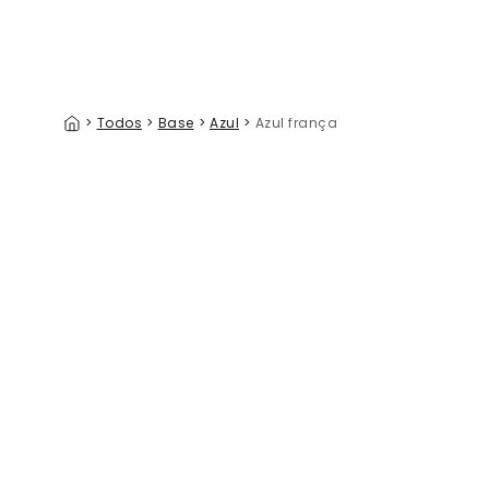
>
Todos
>
Base
>
Azul
>
Azul frança