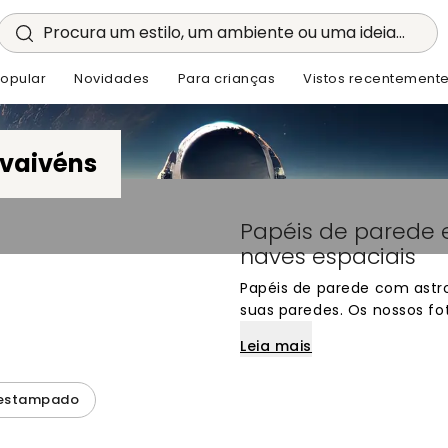
Procura um estilo, um ambiente ou uma ideia...
opular
Novidades
Para crianças
Vistos recentement
 vaivéns
Papéis de parede 
naves espaciais
Papéis de parede com astro
suas paredes. Os nossos f
exploração espacial, perfe
Leia mais
Escolha entre diversos des
do cosmos. Papéis de parede
divisão. Fácil de encomenda
 estampado