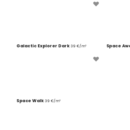
Galactic Explorer Dark
Space Awa
39 €/m²
Space Walk
39 €/m²
Galactic Explorer Blush
To Space
39 €/m²
Ready to Launch BW
Orbit
39 €/m²
39 €