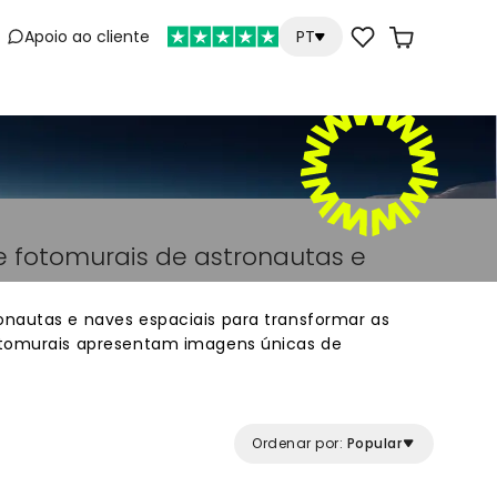
Apoio ao cliente
PT
e
e fotomurais de astronautas e
nautas e naves espaciais para transformar as
otomurais apresentam imagens únicas de
itos para criar um ambiente inspirador em casa.
igns com astronautas, vaivéns espaciais e cenas
 online de alta qualidade, ideais para qualquer
r e personalizar para as suas paredes.
Ordenar por:
Popular