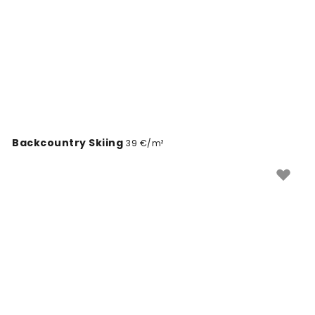
por medida para as suas paredes.
Backcountry Skiing
39 €/m²