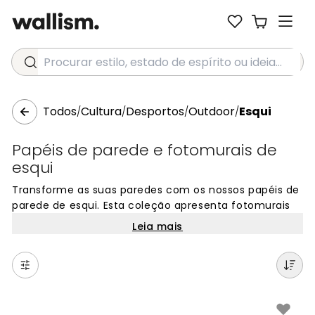
Procurar estilo, estado de espírito ou ideia...
Todos
Cultura
Desportos
Outdoor
Esqui
/
/
/
/
Papéis de parede e fotomurais de
esqui
Transforme as suas paredes com os nossos papéis de
parede de esqui. Esta coleção apresenta fotomurais
com paisagens de montanha, pistas de neve e
Leia mais
momentos emocionantes deste desporto. Perfeitos
para criar uma parede de destaque em casa, estes
designs trazem a energia e a beleza do esqui para o
seu interior. Escolha entre centenas de imagens
únicas e encontre o papel de parede ideal para
qualquer divisão. Fácil de encomendar online e feito