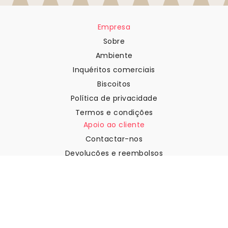
Empresa
Sobre
Ambiente
Inquéritos comerciais
Biscoitos
Política de privacidade
Termos e condições
Apoio ao cliente
Contactar-nos
Devoluções e reembolsos
Expedição
Como medir a sua parede
Como pendurar papel de
parede
Como instalar a Autoadesiva