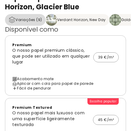
Horizon, Glacier Blue
Variações (9)
Verdant Horizon, New Day
Golde
Disponível como
Premium
O nosso papel premium clássico,
que pode ser utilizado em qualquer
39 €/m²
lugar
Acabamento mate
Aplicar com cola para papel de parede
Fácil de pendurar
Escolha popular
Premium Textured
O nosso papel mais luxuoso com
uma superfície ligeiramente
45 €/m²
texturada