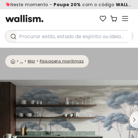
Neste momento -
Poupe 20%
com o código
WALL20
Procurar estilo, estado de espírito ou ideia...
>
...
>
Mar
>
Paisagens marítimas