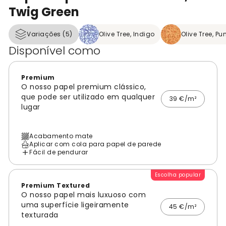
Twig Green
Variações (5)
Olive Tree, Indigo
Olive Tree, P
Disponível como
Premium
O nosso papel premium clássico,
que pode ser utilizado em qualquer
39 €/m²
lugar
Acabamento mate
Aplicar com cola para papel de parede
Fácil de pendurar
Escolha popular
Premium Textured
O nosso papel mais luxuoso com
uma superfície ligeiramente
45 €/m²
texturada