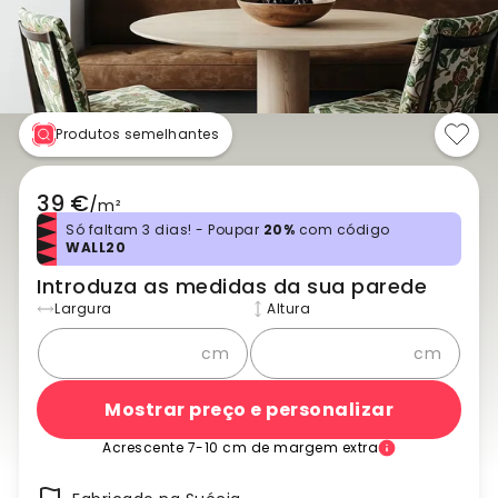
Produtos semelhantes
39 €
/
m²
Só faltam 3 dias! - Poupar
20%
com código
WALL20
Introduza as medidas da sua parede
Largura
Altura
cm
cm
Mostrar preço e personalizar
Acrescente 7-10 cm de margem extra