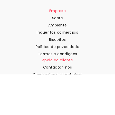
Empresa
Sobre
Ambiente
Inquéritos comerciais
Biscoitos
Política de privacidade
Termos e condições
Apoio ao cliente
Contactar-nos
Devoluções e reembolsos
Expedição
Como medir a sua parede
Como pendurar papel de
parede
Como instalar a Autoadesiva