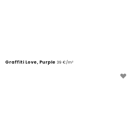
papéis de parede Periwinkle oferecem qualidade
superior e um toque de sofisticação às suas paredes.
Graffiti Love, Purple
39 €/m²