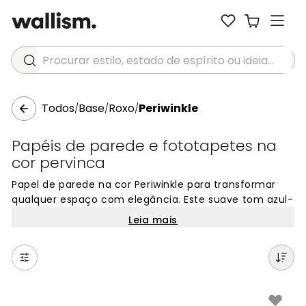
Procurar estilo, estado de espírito ou ideia...
Todos
Base
Roxo
Periwinkle
/
/
/
Papéis de parede e fototapetes na
cor pervinca
Papel de parede na cor Periwinkle para transformar
qualquer espaço com elegância. Este suave tom azul-
violeta traz uma sensação de calma e delicadeza aos
Leia mais
ambientes. Periwinkle é uma cor versátil que combina
perfeitamente com tons neutros ou contrastantes,
criando espaços acolhedores e modernos. Popular em
decorações contemporâneas, este tom adiciona
personalidade sem sobrecarregar o ambiente. Ideal
para salas de estar, quartos ou escritórios, os nossos