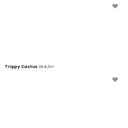
quartos ou espaços que precisam de um destaque
colorido. Esta cor intensa cria um ambiente acolhedor
e sofisticado.
Trippy Cactus
39 €/m²