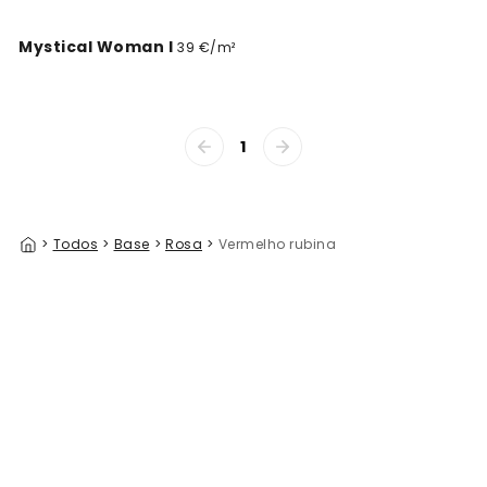
Mystical Woman I
39 €/m²
1
>
Todos
>
Base
>
Rosa
>
Vermelho rubina