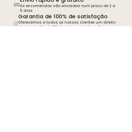
As encomendas são enviadas num prazo de 2 a
5 dias.
Garantia de 100% de satisfação
Oferecemos a todos os nossos clientes um direito
de devolução de 30 dias dos produtos não
instalados.
TrustScore
4.8
Junte-se ao movimento
Torne-se um apoiante do Wallism para se
manter atualizado sobre novos modelos e
ofertas exclusivas. Pode cancelar a
subscrição em qualquer altura.
Política de
privacidade
Enviar