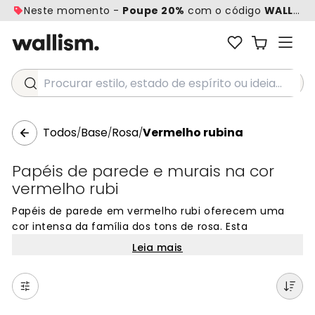
Neste momento -
Poupe 20%
com o código
WALL20
Procurar estilo, estado de espírito ou ideia...
Todos
Base
Rosa
Vermelho rubina
/
/
/
Papéis de parede e murais na cor
vermelho rubi
Papéis de parede em vermelho rubi oferecem uma
cor intensa da família dos tons de rosa. Esta
tonalidade rica e vibrante, inspirada na pedra preciosa
Leia mais
rubi, adiciona profundidade e energia a qualquer
ambiente. O vermelho rubi traz um toque de luxo e
calor às suas paredes, combinando bem com diversos
estilos de decoração. Perfeito para salas de estar,